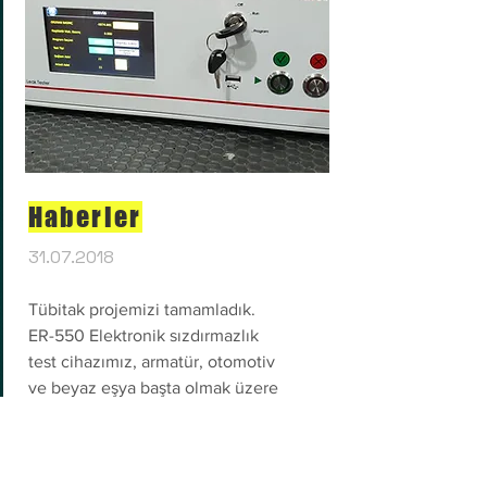
Haberler
31.07.2018
Tübitak projemizi tamamladık.
ER-550 Elektronik sızdırmazlık
test cihazımız, armatür, otomotiv
ve beyaz eşya başta olmak üzere
bir çok alanda başarı ile
kullanılmaktadır.
Kullanıcı dostu ara yüzü, devreye